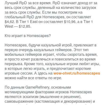
Лучший RpD за все время. RpD означает доход от за
весь срок службы, деленный на количество загрузок
за весь срок службы. Если мы посмотрим на
глобальный RpD для Homescapes, он составляет
$4,62. В Tier 1 East он составляет $10,96, а в Tier 1
West — $12,85.
Кто играет в Homescapes?
Homescapes, будучи казуальной игрой, привлекает в
первую очередь казуальных геймеров. Этот тип
мобильных геймеров играет, чтобы скоротать время,
и просто хочет развлечься и повеселиться во время
перерыва. Кроме того, казуальные игроки любят игры,
в которые легко играть, и предпочитают короткие
игровые сессии. А здесь на
wow-otvet.ru/homescapes
можно найти все ответы по игре.
По данным GameRefinery, основными
мотивирующими факторами игроков Homescapes
являются эскапизм (мышление и решение),
самовыражение (кастомизация и декорирование) и