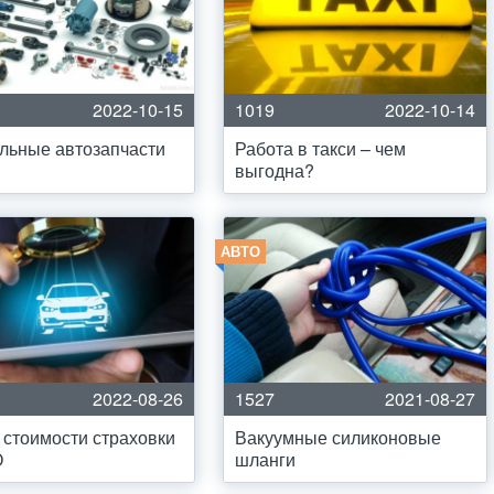
2022-10-15
1019
2022-10-14
льные автозапчасти
Работа в такси – чем
выгодна?
АВТО
2022-08-26
1527
2021-08-27
 стоимости страховки
Вакуумные силиконовые
О
шланги