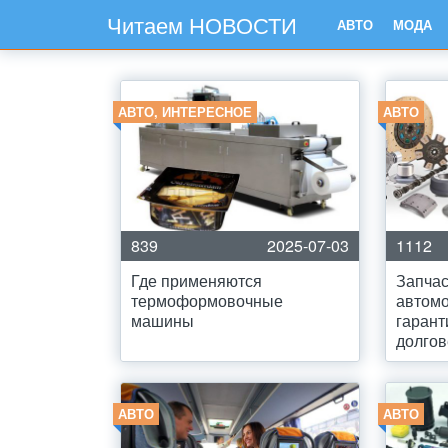
Читаем НОВОСТИ
АВТО
МОДА
АВТО, ИНТЕРЕСНОЕ
АВТО
839
2025-07-03
1112
Где применяются
Запчас
термоформовочные
автом
машины
гарант
долгов
АВТО
АВТО