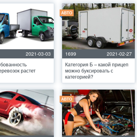
АВТО
2021-03-03
1699
2021-02-27
ебованность
Категория Б – какой прицеп
еревозок растет
можно буксировать с
категорией?
АВТО