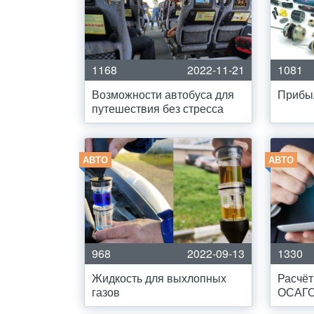
1168
2022-11-21
1081
Возможности автобуса для
Прибы
путешествия без стресса
АВТО
АВТО
968
2022-09-13
1330
Жидкость для выхлопных
Расчёт
газов
ОСАГ