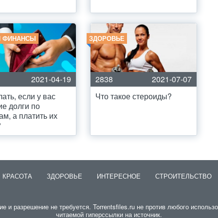
И ФИНАНСЫ
ЗДОРОВЬЕ
2021-04-19
2838
2021-07-07
лать, если у вас
Что такое стероиды?
е долги по
ам, а платить их
?
КРАСОТА
ЗДОРОВЬЕ
ИНТЕРЕСНОЕ
СТРОИТЕЛЬСТВО
и разрешение не требуется. Torrentsfiles.ru не против любого использо
читаемой гиперссылки на источник.