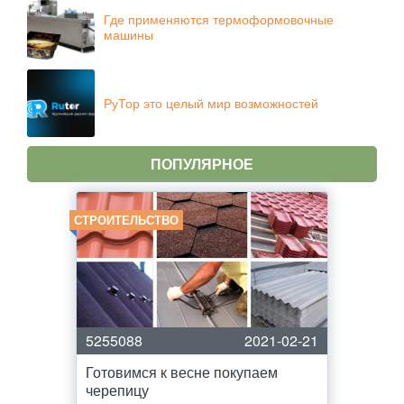
Где применяются термоформовочные
машины
РуТор это целый мир возможностей
ПОПУЛЯРНОЕ
СТРОИТЕЛЬСТВО
5255088
2021-02-21
Готовимся к весне покупаем
черепицу