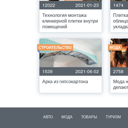
12022
2021-01-23
1474
Технология монтажа
Плитк
клинкерной плитки внутри
облицо
помещений
укладк
СТРОИТЕЛЬСТВО
МОДА
1539
2021-06-02
2758
Арка из гипсокартона
Мода н
делают
АВТО
МОДА
ТОВАРЫ
ТУРИЗМ