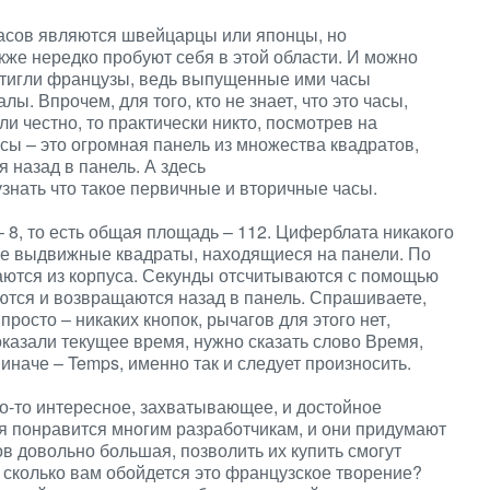
асов являются швейцарцы или японцы, но
кже нередко пробуют себя в этой области. И можно
остигли французы, ведь выпущенные ими часы
. Впрочем, для того, кто не знает, что это часы,
и честно, то практически никто, посмотрев на
асы – это огромная панель из множества квадратов,
 назад в панель. А здесь
знать что такое первичные и вторичные часы.
– 8, то есть общая площадь – 112. Циферблата никакого
 же выдвижные квадраты, находящиеся на панели. По
гаются из корпуса. Секунды отсчитываются с помощью
ются и возвращаются назад в панель. Спрашиваете,
просто – никаких кнопок, рычагов для этого нет,
казали текущее время, нужно сказать слово Время,
иначе – Temps, именно так и следует произносить.
то-то интересное, захватывающее, и достойное
ея понравится многим разработчикам, и они придумают
в довольно большая, позволить их купить смогут
о сколько вам обойдется это французское творение?