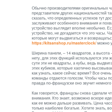
Обычно производителями оригинальных ч
представители других национальностей та
сказать, что определенных успехов тут д
заслуживают особенного внимания и похвалы
устройство выглядит вполне необычно. Есл
устройство, не догадается что это часы. Ч
которые могут выдвигаться и возвращаться
https://kitsanshop.ru/masterclock/
можно у
Ширина панели, – 14 квадратов, а высота 
нету, для этих функций используются эти
сути эти не квадраты, а кубы, ведь выдви
этих кубиков, которые хаотично высовыва
как узнать, какое сейчас время? Все очень 
команды отдаются голосом. Чтобы часы по
правда по-французски оно звучит немного 
Как говорится, французы снова сделали ч
внимания. Кто знает, возможно вскоре ид
как ее можно дальше развивать. Цена часо
только наиболее богатые. Хотите знать, в