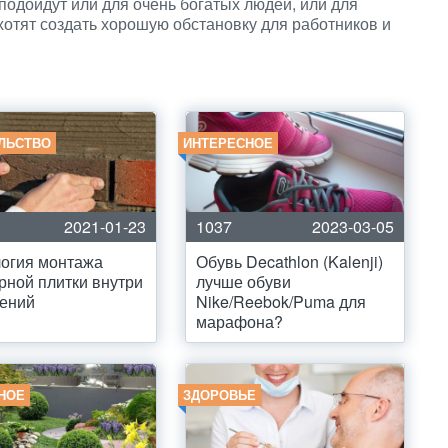
подойдут или для очень богатых людей, или для
отят создать хорошую обстановку для работников и
ЛЬСТВО
ИНТЕРЕСНОЕ
2021-01-23
1037
2023-03-05
огия монтажа
Обувь Decathlon (Kalenji)
рной плитки внутри
лучше обуви
ений
Nike/Reebok/Puma для
марафона?
НОЕ
ЗДОРОВЬЕ